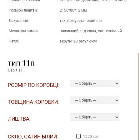
Товщина коробки:
стандартна до 80 мм, ширша на вибір
Розміри лиштви:
2150*80*12 мм
Лакування:
так, поліуретановий лак
Механізм замка:
нажимний, під ключ, сантехнічний
Петлі:
вкрутні 3D регулюючі
тип 11п
Серія 11
РОЗМІР ПО КОРОБЦІ:
ТОВЩИНА КОРОБКИ:
ЛИШТВА:
СКЛО, САТИН БІЛИЙ:
1000 грн