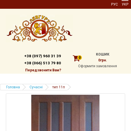
РУС
УКР
КОШИК
+38 (097) 960 31 39
0
0грн.
+38 (066) 513 79 80
Оформити замовлення
Передзвонити Вам?
Головна
Сучасні
тип 11п