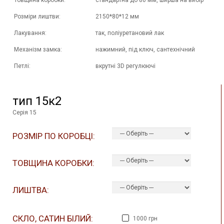
Товщина коробки:
стандартна до 80 мм, ширша на вибір
Розміри лиштви:
2150*80*12 мм
Лакування:
так, поліуретановий лак
Механізм замка:
нажимний, під ключ, сантехнічний
Петлі:
вкрутні 3D регулюючі
тип 15к2
Серія 15
РОЗМІР ПО КОРОБЦІ:
ТОВЩИНА КОРОБКИ:
ЛИШТВА:
СКЛО, САТИН БІЛИЙ:
1000 грн