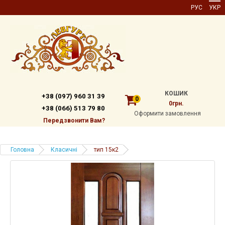
РУС
УКР
КОШИК
+38 (097) 960 31 39
0
0грн.
+38 (066) 513 79 80
Оформити замовлення
Передзвонити Вам?
Головна
Класичні
тип 15к2