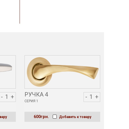
РУЧКА 4
РУЧКА
-
1
+
-
1
+
СЕРИЯ 1
СЕРИЯ 1
600грн.
600гр
вару
Добавить к товару