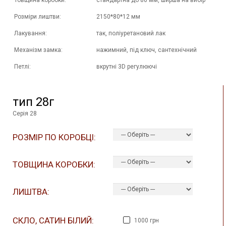
Товщина коробки:
стандартна до 80 мм, ширша на вибір
Розміри лиштви:
2150*80*12 мм
Лакування:
так, поліуретановий лак
Механізм замка:
нажимний, під ключ, сантехнічний
Петлі:
вкрутні 3D регулюючі
тип 28г
Серія 28
РОЗМІР ПО КОРОБЦІ:
ТОВЩИНА КОРОБКИ:
ЛИШТВА:
СКЛО, САТИН БІЛИЙ:
1000 грн