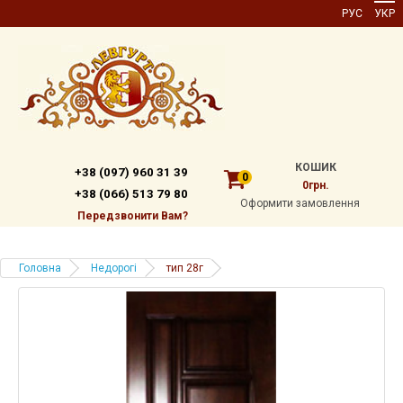
РУС
УКР
КОШИК
+38 (097) 960 31 39
0
0грн.
+38 (066) 513 79 80
Оформити замовлення
Передзвонити Вам?
Головна
Недорогі
тип 28г