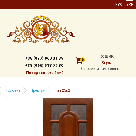
РУС
УКР
КОШИК
+38 (097) 960 31 39
0
0грн.
+38 (066) 513 79 80
Оформити замовлення
Передзвонити Вам?
Головна
Преміум
тип 25к2